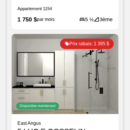
Appartement
1154
1 750 $
5 ½
3ème
par mois
Prix rabais:
1 395 $
Disponible maintenant
East Angus