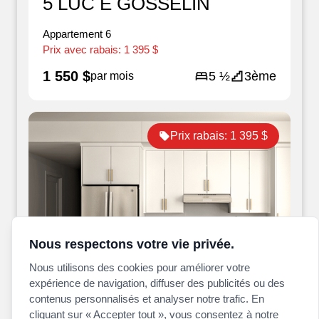
5 LUC E GOSSELIN
Appartement
6
Prix avec rabais:
1 395 $
1 550 $
5 ½
3ème
par mois
Prix rabais:
1 395 $
Nous respectons votre vie privée.
Nous utilisons des cookies pour améliorer votre
expérience de navigation, diffuser des publicités ou des
Disponible maintenant
contenus personnalisés et analyser notre trafic. En
cliquant sur « Accepter tout », vous consentez à notre