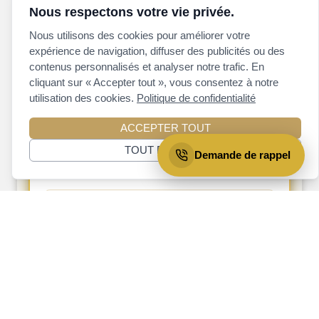
Nous respectons votre vie privée.
Nous utilisons des cookies pour améliorer votre
expérience de navigation, diffuser des publicités ou des
contenus personnalisés et analyser notre trafic. En
cliquant sur « Accepter tout », vous consentez à notre
utilisation des cookies.
Politique de confidentialité
ACCEPTER TOUT
Maison de ville
|
Jacques-Cartier
TOUT REJETER
Demande de rappel
SEYVAL CENTRE DROIT
23 913,89 $
Admissible au
remboursement
de crédit
de TPS pour 1er acheteur
supplémentaire
À partir de
549 900 $
1.5
2
2
taxes et terrain inclus