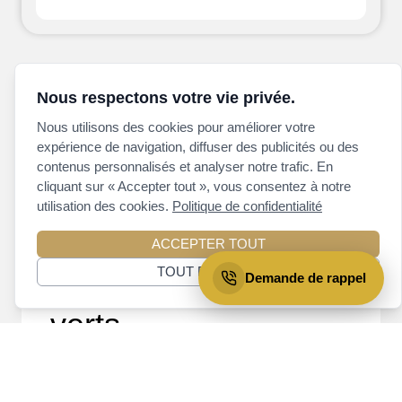
Nous respectons votre vie privée.
Secteur tranquille
Nous utilisons des cookies pour améliorer votre
près de la rivière,
expérience de navigation, diffuser des publicités ou des
contenus personnalisés et analyser notre trafic. En
offrant au jumelé de
cliquant sur « Accepter tout », vous consentez à notre
utilisation des cookies.
belles vues et un
Politique de confidentialité
environnement
ACCEPTER TOUT
TOUT REJETER
entouré d’espaces
Demande de rappel
verts.
Lennoxville, un quartier