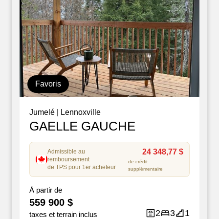
Favoris
Jumelé
|
Lennoxville
GAELLE GAUCHE
24 348,77 $
Admissible au
remboursement
de crédit
de TPS pour 1er acheteur
supplémentaire
À partir de
559 900 $
2
3
1
taxes et terrain inclus